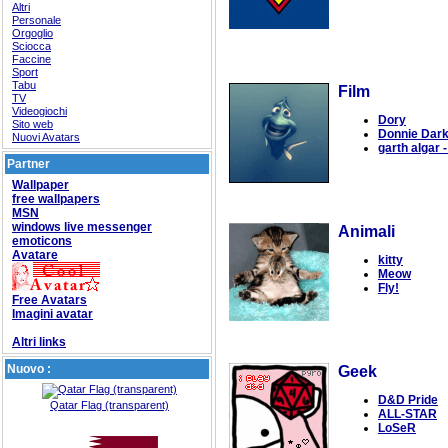
Altri
Personale
Orgoglio
Sciocca
Faccine
Sport
Tabu
Film
TV
Videogiochi
Dory
Sito web
Donnie Dar
Nuovi Avatars
garth algar 
Partner
Wallpaper
free wallpapers
MSN
windows live messenger
Animali
emoticons
Avatare
kitty
Meow
Fly!
Free Avatars
Imagini avatar
Altri links
Nuovo :
Geek
D&D Pride
Qatar Flag (transparent)
ALL-STAR
LoSeR