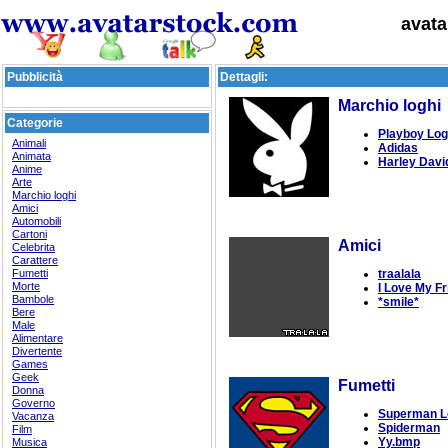
avata
Pubblicità
Dettagli:
Marchio loghi
Categorie
Playboy Lo
Animali
Adidas
Animata
Harley Davi
Anime
Arte
Marchio loghi
Amici
Automobili
Cartoni
Amici
Celebrita
Carattere
Fumetti
traalala
Morte
I Love My F
Bambole
*smile*
Bere
Male
Alimentare
Divertente
Games
Geek
Fumetti
Donna
Governo
Superman L
Vacanza
Spiderman
Film
Yy.bmp
Musica