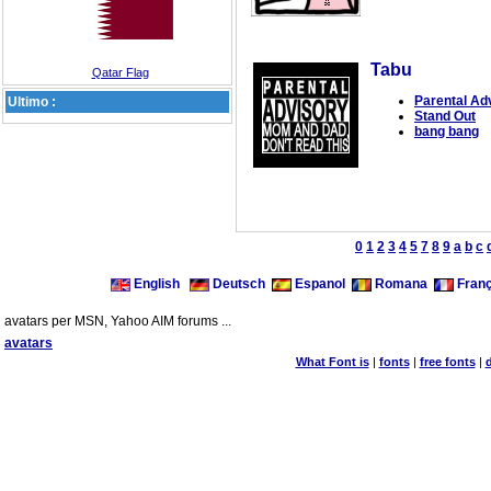
Tabu
Qatar Flag
Parental Ad
Ultimo :
Stand Out
bang bang
0
1
2
3
4
5
7
8
9
a
b
c
English
Deutsch
Espanol
Romana
Franç
avatars per MSN, Yahoo AIM forums ...
avatars
What Font is
|
fonts
|
free fonts
|