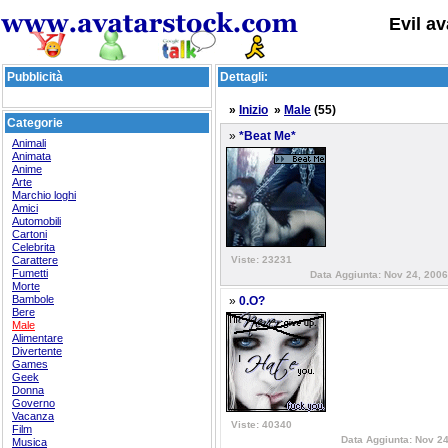
Evil av
Pubblicità
Dettagli:
»
Inizio
»
Male
(55)
Categorie
»
*Beat Me*
Animali
Animata
Anime
Arte
Marchio loghi
Amici
Automobili
Cartoni
Celebrita
Carattere
Viste: 23231
Fumetti
Data Aggiunta: Nov 24, 2006
Morte
Bambole
»
0.O?
Bere
Male
Alimentare
Divertente
Games
Geek
Donna
Governo
Vacanza
Viste: 40340
Film
Data Aggiunta: Nov 24
Musica