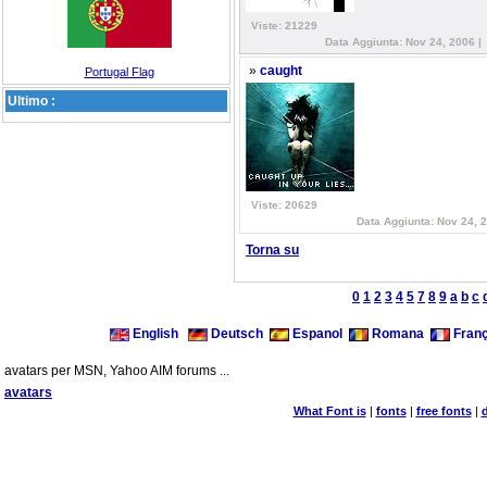
Viste: 21229
Data Aggiunta: Nov 24, 2006 |
»
caught
Portugal Flag
Ultimo :
Viste: 20629
Data Aggiunta: Nov 24, 
Torna su
0
1
2
3
4
5
7
8
9
a
b
c
English
Deutsch
Espanol
Romana
Franç
avatars per MSN, Yahoo AIM forums ...
avatars
What Font is
|
fonts
|
free fonts
|