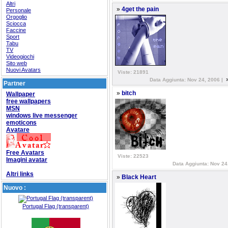
Altri
»
4get the pain
Personale
Orgoglio
Sciocca
Faccine
Sport
Tabu
TV
Videogiochi
Sito web
Nuovi Avatars
Viste: 21891
Data Aggiunta: Nov 24, 2006 |
Partner
»
bitch
Wallpaper
free wallpapers
MSN
windows live messenger
emoticons
Avatare
Free Avatars
Viste: 22523
Imagini avatar
Data Aggiunta: Nov 24
Altri links
»
Black Heart
Nuovo :
Portugal Flag (transparent)