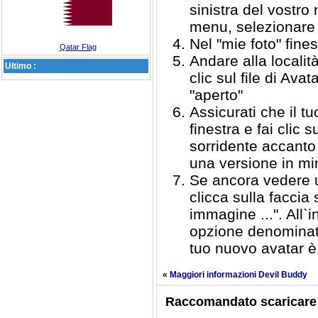
sinistra del vostro
menu, selezionare s
Nel "mie foto" finest
Qatar Flag
Andare alla localit
Ultimo :
clic sul file di Av
"aperto"
Assicurati che il t
finestra e fai clic
sorridente accanto
una versione in mi
Se ancora vedere u
clicca sulla faccia
immagine ...". All`i
opzione denominato
tuo nuovo avatar è 
«
Maggiori informazioni Devil Buddy
Raccomandato scaricare 