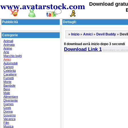
Download gratu
Pubblicità
Dettagli:
»
»
»
»
Devi
Inizio
Amici
Devil Buddy
Categorie
Animali
Il download avrà inizio dopo 3 secondi
Animata
Anime
Download Link 1
Segnalare un abus
Arte
Marchio loghi
Amici
Automobili
Cartoni
Celebrita
Carattere
Fumetti
Morte
Bambole
Bere
Male
Alimentare
Divertente
Games
Geek
Donna
Governo
Vacanza
Film
Musica