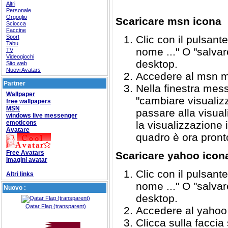
Altri
Personale
Orgoglio
Scaricare msn icona
Sciocca
Faccine
Sport
Clic con il pulsant
Tabu
nome ..." O "salvar
TV
Videogiochi
desktop.
Sito web
Nuovi Avatars
Accedere al msn 
Partner
Nella finestra mess
Wallpaper
"cambiare visualizz
free wallpapers
MSN
passare alla visua
windows live messenger
emoticons
la visualizzazione 
Avatare
quadro è ora pronto
Free Avatars
Scaricare yahoo icon
Imagini avatar
Clic con il pulsant
Altri links
nome ..." O "salvar
Nuovo :
desktop.
Qatar Flag (transparent)
Accedere al yahoo
Clicca sulla faccia 