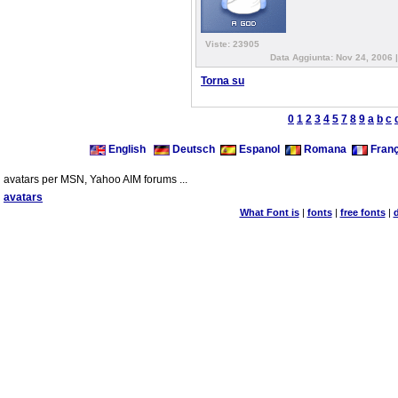
Viste: 23905
Data Aggiunta: Nov 24, 2006 
Torna su
0
1
2
3
4
5
7
8
9
a
b
c
English
Deutsch
Espanol
Romana
Franç
avatars per MSN, Yahoo AIM forums ...
avatars
What Font is
|
fonts
|
free fonts
|